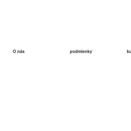
O nás
podmienky
k
náš tím
100% záruka
ve
Blog
zásady ochrany osobných údajo
v
predpisy
ve
kontakt
GDPR
ve
kontakt
ve
viac
ve
help
nové karty
ve
Často kladené otázky
niektoré blogy
katalóg