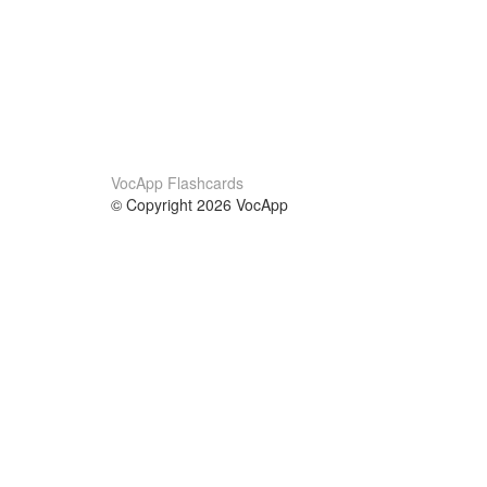
VocApp Flashcards
© Copyright 2026 VocApp
02-798 Mielczarskiego 8/58
Warsaw, Poland (EU)