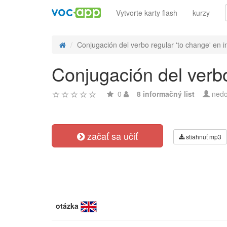
Vytvorte karty flash
kurzy
Conjugación del verbo regular 'to change' en in
Conjugación del verbo
0
8 informačný list
nedo
začať sa učiť
stiahnuť mp3
otázka