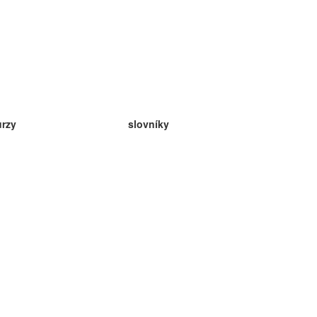
urzy
slovníky
da angličtina
v
eda nemčina
da španielčina
da francúzština
da ruština
da nórčina
da švédčina