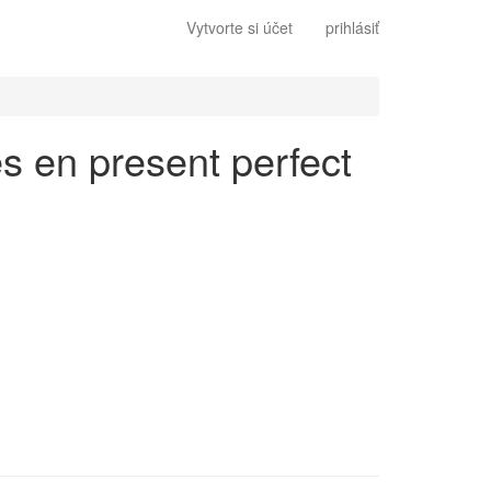
Vytvorte si účet
prihlásiť
és en present perfect