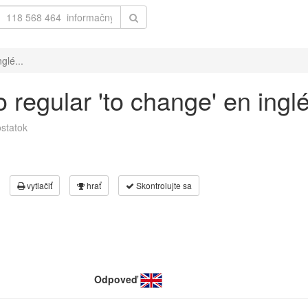
glé...
 regular 'to change' en ingl
statok
vytlačiť
hrať
Skontrolujte sa
Odpoveď