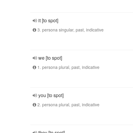
it [to spot]
3. persona singular, past, indicative
we [to spot]
1. persona plural, past, indicative
you [to spot]
2. persona plural, past, indicative
they [to spot]