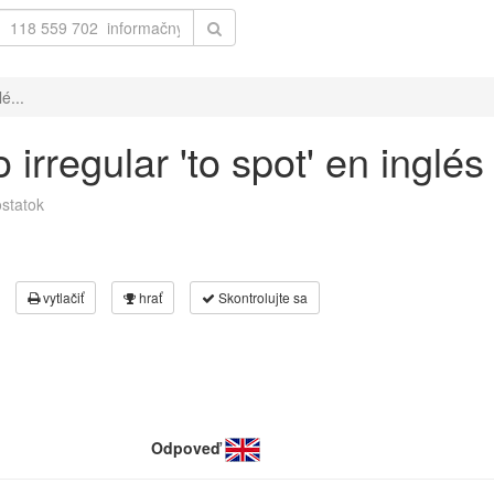
é...
irregular 'to spot' en inglés
statok
vytlačiť
hrať
Skontrolujte sa
Odpoveď