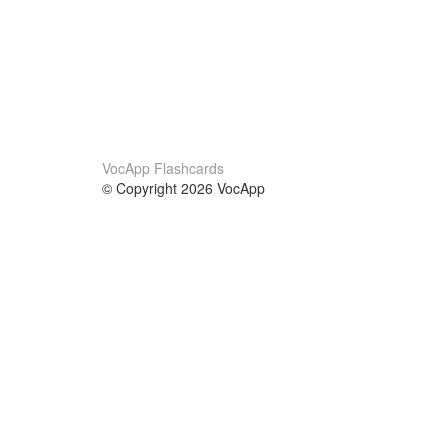
VocApp Flashcards
© Copyright 2026 VocApp
02-798 Mielczarskiego 8/58
Warsaw, Poland (EU)