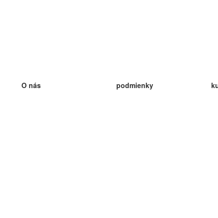
O nás
podmienky
k
náš tím
100% záruka
ve
Blog
zásady ochrany osobných údajo
v
predpisy
ve
kontakt
GDPR
ve
kontakt
ve
viac
ve
help
nové karty
ve
Často kladené otázky
niektoré blogy
katalóg