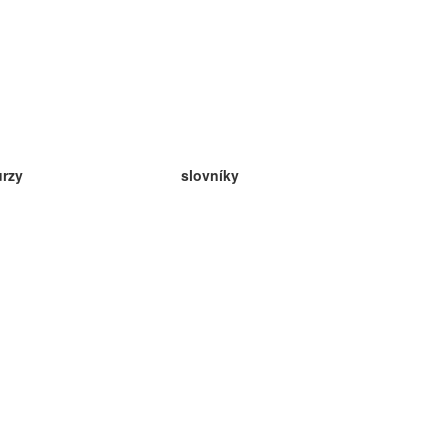
urzy
slovníky
da angličtina
v
eda nemčina
da španielčina
da francúzština
da ruština
da nórčina
da švédčina