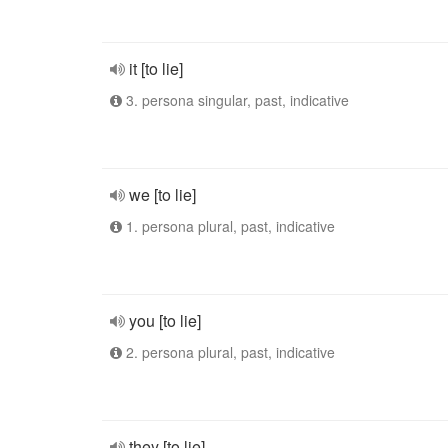
it [to lie]
3. persona singular, past, indicative
we [to lie]
1. persona plural, past, indicative
you [to lie]
2. persona plural, past, indicative
they [to lie]