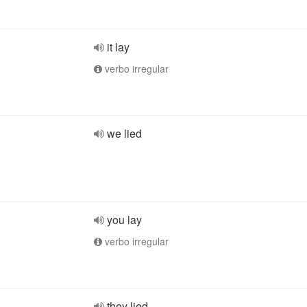
it lay
verbo irregular
we lied
you lay
verbo irregular
they lied