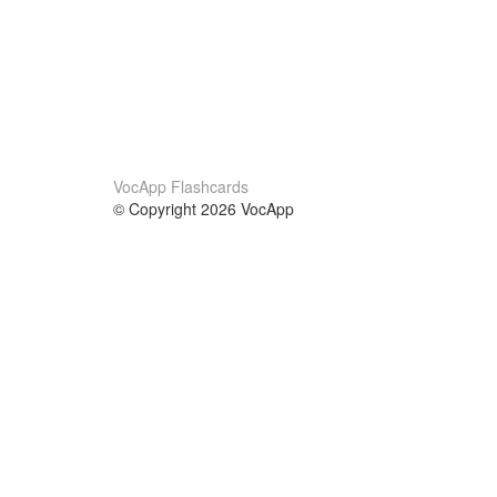
VocApp Flashcards
© Copyright 2026 VocApp
02-798 Mielczarskiego 8/58
Warsaw, Poland (EU)