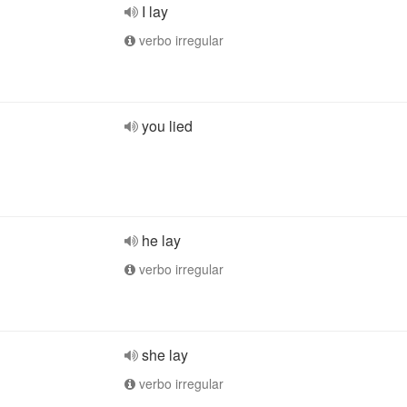
I lay
verbo irregular
you lied
he lay
verbo irregular
she lay
verbo irregular