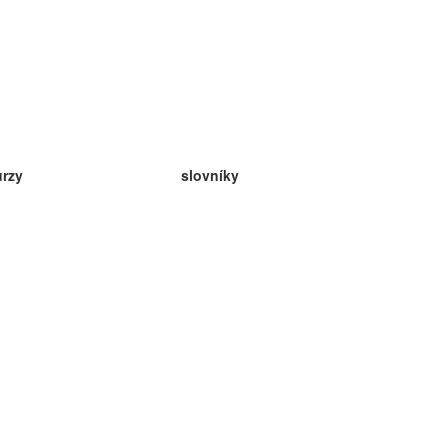
urzy
slovníky
da angličtina
v
eda nemčina
da španielčina
da francúzština
da ruština
da nórčina
da švédčina