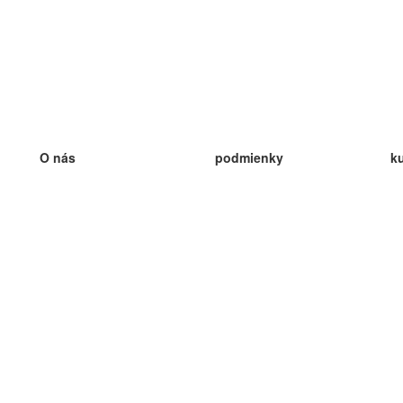
O nás
podmienky
k
náš tím
100% záruka
ve
Blog
zásady ochrany osobných údajo
v
predpisy
ve
kontakt
GDPR
ve
kontakt
ve
viac
ve
help
nové karty
ve
Často kladené otázky
niektoré blogy
katalóg