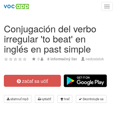
Toggl
navig
Conjugación del verbo
irregular 'to beat' en
inglés en past simple
0
8 informačný list
nedostatok
začať sa učiť
stiahnuť mp3
vytlačiť
hrať
Skontrolujte sa