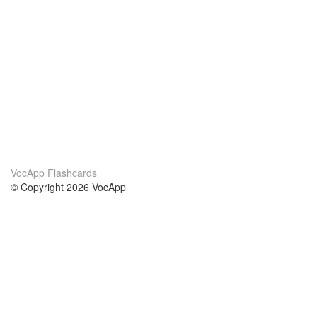
VocApp Flashcards
© Copyright 2026 VocApp
02-798 Mielczarskiego 8/58
Warsaw, Poland (EU)