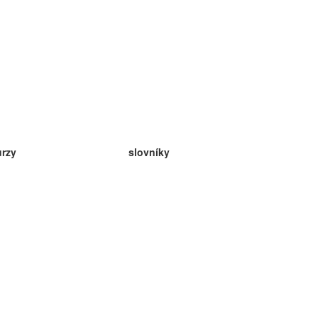
urzy
slovníky
da angličtina
v
eda nemčina
da španielčina
da francúzština
da ruština
da nórčina
da švédčina