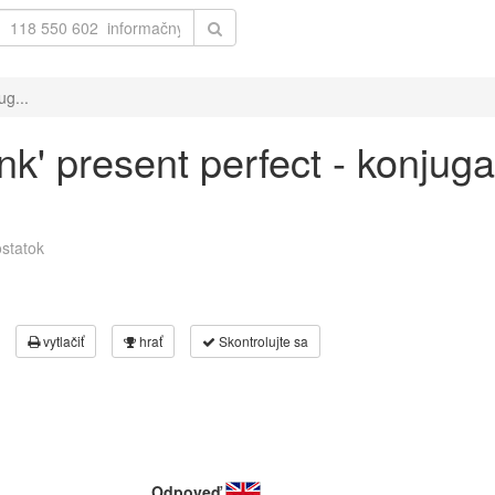
ug...
nk' present perfect - konjug
statok
vytlačiť
hrať
Skontrolujte sa
Odpoveď