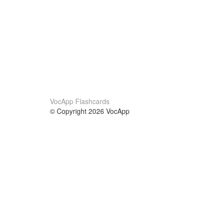
VocApp Flashcards
© Copyright 2026 VocApp
02-798 Mielczarskiego 8/58
Warsaw, Poland (EU)