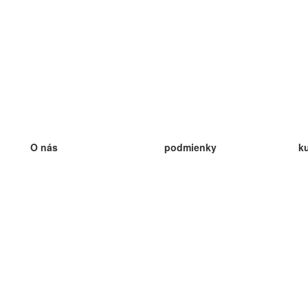
O nás
podmienky
k
náš tím
100% záruka
ve
Blog
zásady ochrany osobných údajo
v
predpisy
ve
kontakt
GDPR
ve
kontakt
ve
viac
ve
help
nové karty
ve
Často kladené otázky
niektoré blogy
katalóg