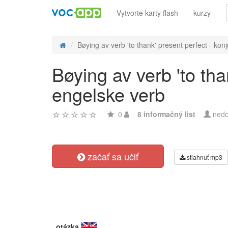
Vytvorte karty flash
kurzy
Bøying av verb 'to thank' present perfect - konj
Bøying av verb 'to tha
engelske verb
0
8 informačný list
nedo
začať sa učiť
stiahnuť mp3
otázka