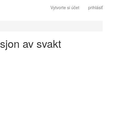
Vytvorte si účet
prihlásiť
asjon av svakt