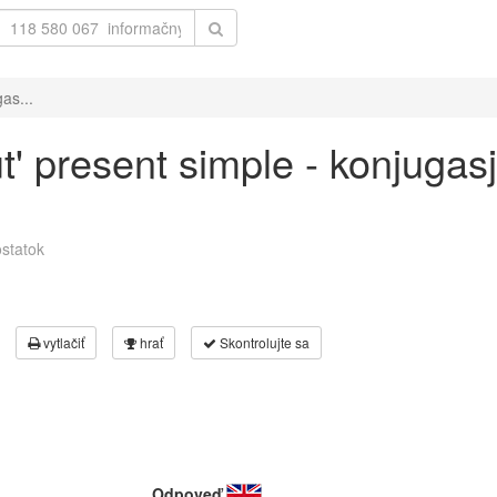
as...
ut' present simple - konjugas
statok
vytlačiť
hrať
Skontrolujte sa
Odpoveď