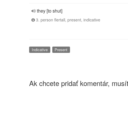
they [to shut]
3. person flertall, present, indicative
Indicative
Present
Ak chcete pridať komentár, musít