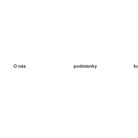
O nás
podmienky
k
náš tím
100% záruka
ve
Blog
zásady ochrany osobných údajo
v
predpisy
ve
kontakt
GDPR
ve
kontakt
ve
viac
ve
help
nové karty
ve
Často kladené otázky
niektoré blogy
katalóg