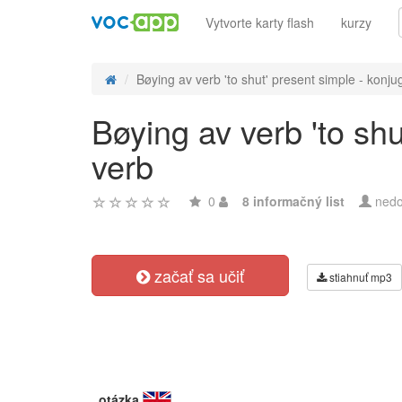
Vytvorte karty flash
kurzy
Bøying av verb 'to shut' present simple - konjug
Bøying av verb 'to sh
verb
0
8 informačný list
nedo
začať sa učiť
stiahnuť mp3
otázka