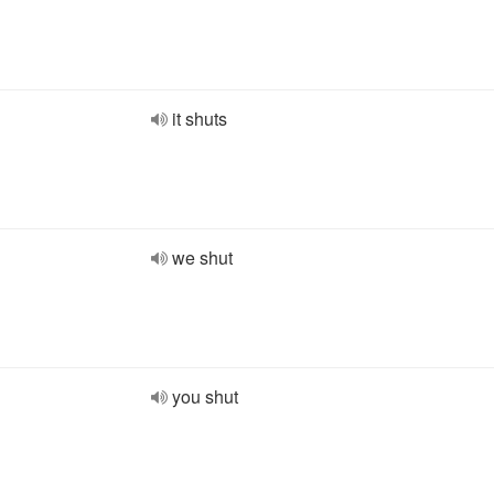
it shuts
we shut
you shut