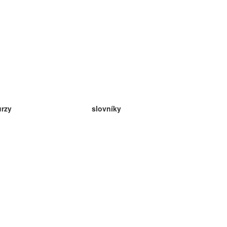
urzy
slovníky
da angličtina
v
eda nemčina
da španielčina
da francúzština
da ruština
da nórčina
da švédčina