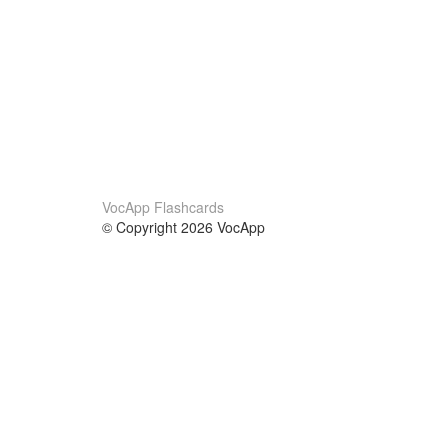
VocApp Flashcards
© Copyright 2026 VocApp
02-798 Mielczarskiego 8/58
Warsaw, Poland (EU)