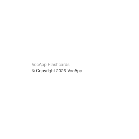
VocApp Flashcards
© Copyright 2026 VocApp
02-798 Mielczarskiego 8/58
Warsaw, Poland (EU)