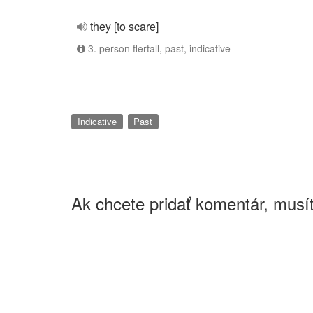
they [to scare]
3. person flertall, past, indicative
Indicative
Past
Ak chcete pridať komentár, musít