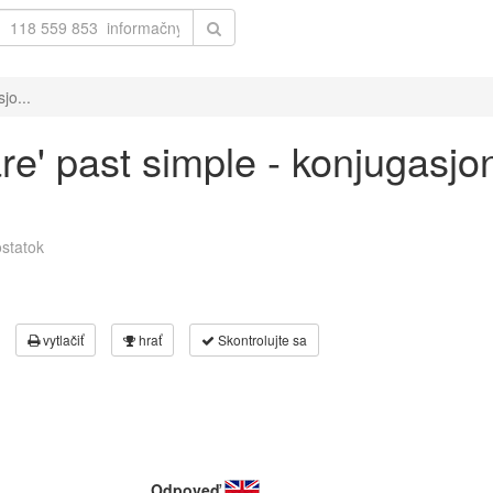
jo...
are' past simple - konjugasjo
statok
vytlačiť
hrať
Skontrolujte sa
Odpoveď