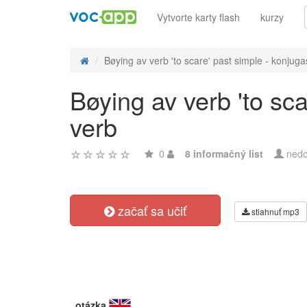
Vytvorte karty flash
kurzy
Bøying av verb 'to scare' past simple - konjugas
Bøying av verb 'to sc
verb
0
8 informačný list
nedo
začať sa učiť
stiahnuť mp3
otázka