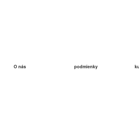
O nás
podmienky
k
náš tím
100% záruka
ve
Blog
zásady ochrany osobných údajo
v
predpisy
ve
kontakt
GDPR
ve
kontakt
ve
viac
ve
help
nové karty
ve
Často kladené otázky
niektoré blogy
katalóg