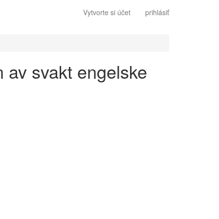
Vytvorte si účet
prihlásiť
n av svakt engelske