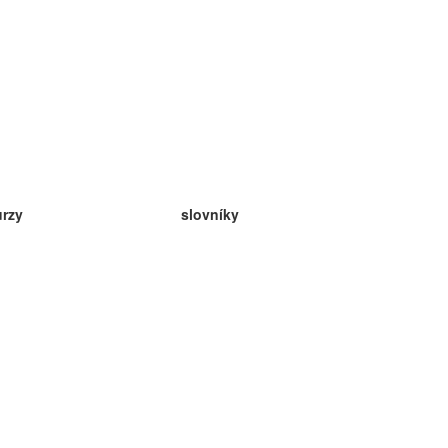
urzy
slovníky
da angličtina
v
eda nemčina
da španielčina
da francúzština
da ruština
da nórčina
da švédčina