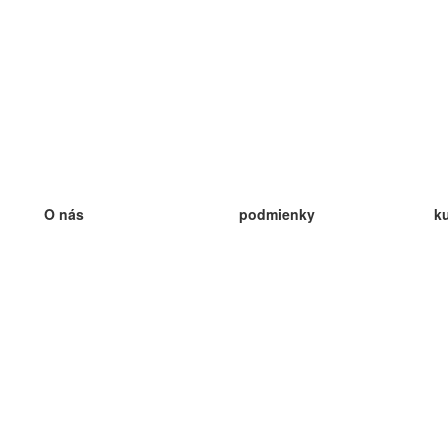
O nás
podmienky
k
náš tím
100% záruka
ve
Blog
zásady ochrany osobných údajo
v
predpisy
ve
kontakt
GDPR
ve
kontakt
ve
viac
ve
help
nové karty
ve
Často kladené otázky
niektoré blogy
katalóg