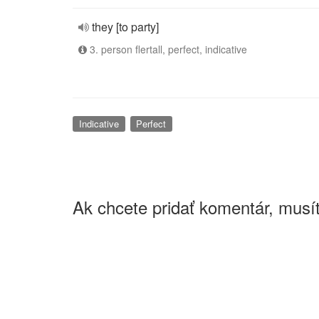
they [to party]
3. person flertall, perfect, indicative
Indicative
Perfect
Ak chcete pridať komentár, musít