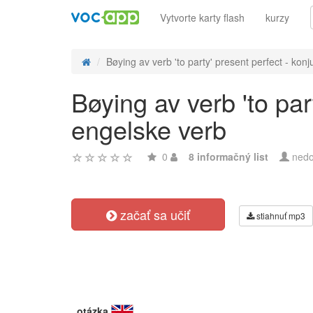
Vytvorte karty flash
kurzy
Bøying av verb 'to party' present perfect - konju
Bøying av verb 'to par
engelske verb
0
8 informačný list
nedo
začať sa učiť
stiahnuť mp3
otázka