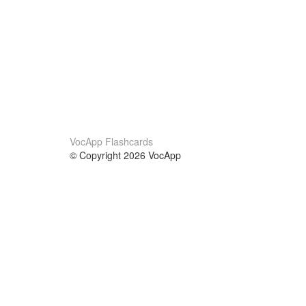
VocApp Flashcards
© Copyright 2026 VocApp
02-798 Mielczarskiego 8/58
Warsaw, Poland (EU)