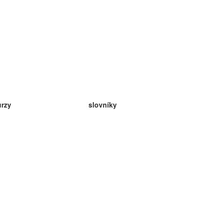
urzy
slovníky
da angličtina
v
eda nemčina
da španielčina
da francúzština
da ruština
da nórčina
da švédčina