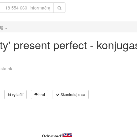
g...
ty' present perfect - konjuga
statok
vytlačiť
hrať
Skontrolujte sa
Odpoveď