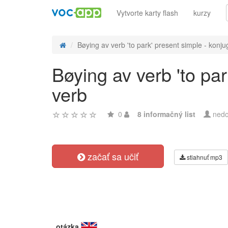
Vytvorte karty flash
kurzy
Bøying av verb 'to park' present simple - konju
Bøying av verb 'to pa
verb
0
8 informačný list
nedo
začať sa učiť
stiahnuť mp3
otázka