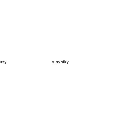
urzy
slovníky
da angličtina
v
eda nemčina
da španielčina
da francúzština
da ruština
da nórčina
da švédčina