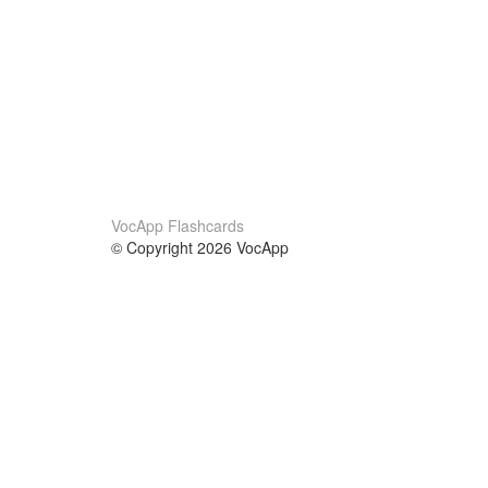
VocApp Flashcards
© Copyright 2026 VocApp
02-798 Mielczarskiego 8/58
Warsaw, Poland (EU)