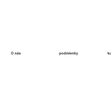
O nás
podmienky
k
náš tím
100% záruka
ve
Blog
zásady ochrany osobných údajo
v
predpisy
ve
kontakt
GDPR
ve
kontakt
ve
viac
ve
help
nové karty
ve
Často kladené otázky
niektoré blogy
katalóg