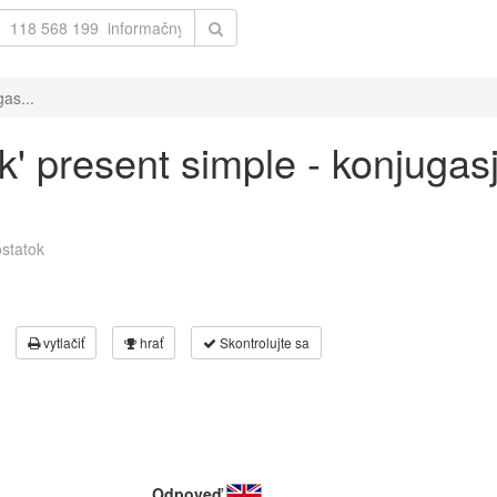
gas...
rk' present simple - konjuga
statok
vytlačiť
hrať
Skontrolujte sa
Odpoveď