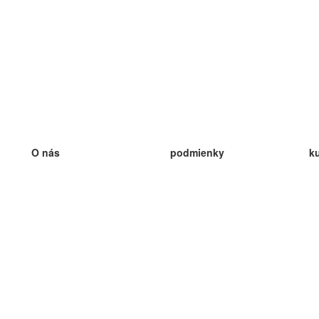
O nás
podmienky
k
náš tím
100% záruka
ve
Blog
zásady ochrany osobných údajo
v
predpisy
ve
kontakt
GDPR
ve
kontakt
ve
viac
ve
help
nové karty
ve
Často kladené otázky
niektoré blogy
katalóg