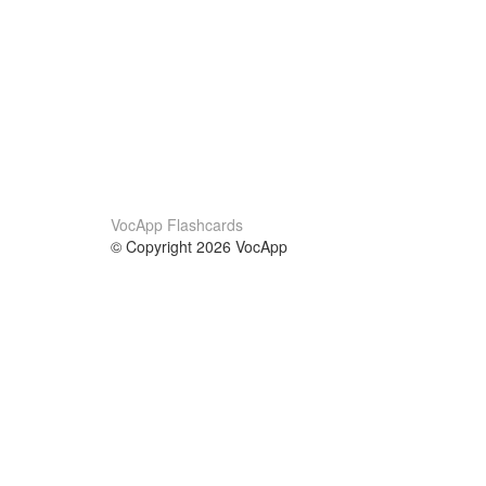
VocApp Flashcards
© Copyright 2026 VocApp
02-798 Mielczarskiego 8/58
Warsaw, Poland (EU)