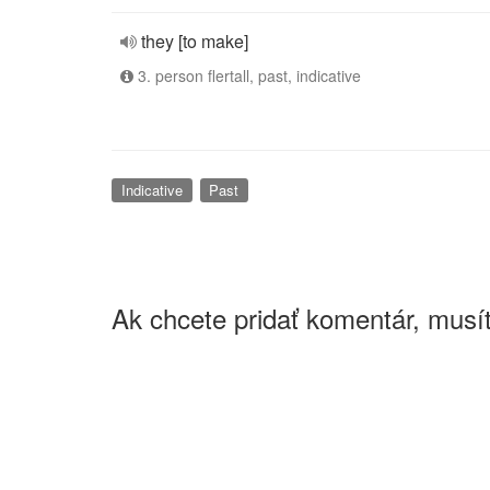
they [to make]
3. person flertall, past, indicative
Indicative
Past
Ak chcete pridať komentár, musít