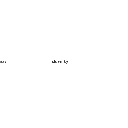
urzy
slovníky
da angličtina
v
eda nemčina
da španielčina
da francúzština
da ruština
da nórčina
da švédčina