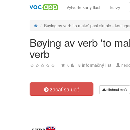
Vytvorte karty flash
kurzy
Bøying av verb 'to make' past simple - konjugas
Bøying av verb 'to ma
verb
0
8 informačný list
nedo
začať sa učiť
stiahnuť mp3
otázka