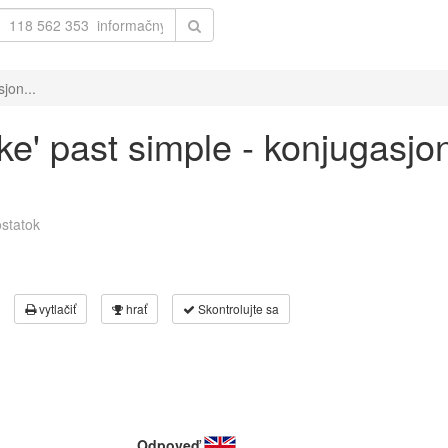
jon...
ke' past simple - konjugasjo
statok
vytlačiť
hrať
Skontrolujte sa
Odpoveď