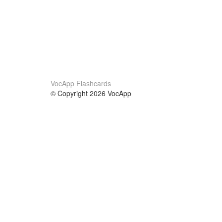
VocApp Flashcards
© Copyright 2026 VocApp
02-798 Mielczarskiego 8/58
Warsaw, Poland (EU)