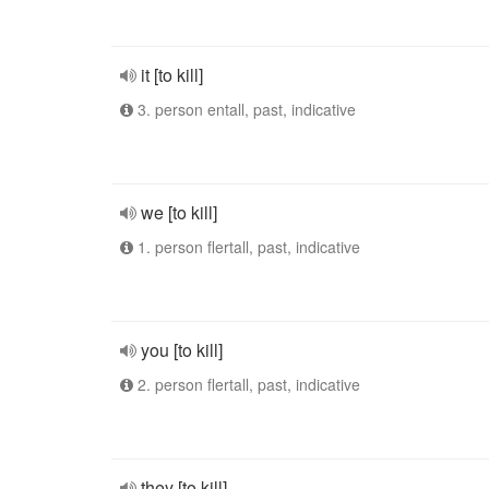
it [to kill]
3. person entall, past, indicative
we [to kill]
1. person flertall, past, indicative
you [to kill]
2. person flertall, past, indicative
they [to kill]