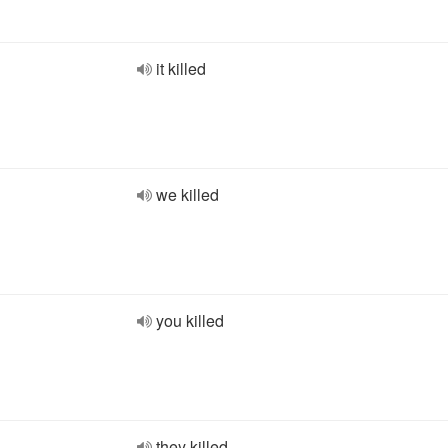
it killed
we killed
you killed
they killed