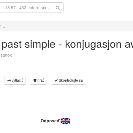
...
l' past simple - konjugasjon 
statok
vytlačiť
hrať
Skontrolujte sa
Odpoveď