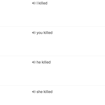
I killed
you killed
he killed
she killed