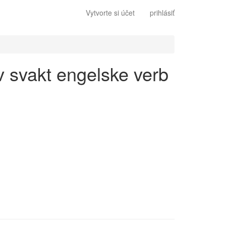
Vytvorte si účet
prihlásiť
av svakt engelske verb