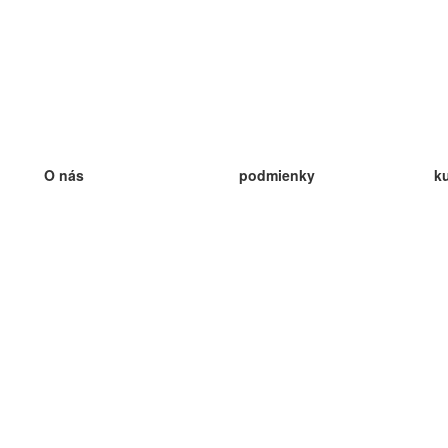
O nás
podmienky
k
náš tím
100% záruka
ve
Blog
zásady ochrany osobných údajo
v
predpisy
ve
kontakt
GDPR
ve
kontakt
ve
viac
ve
help
nové karty
ve
Často kladené otázky
niektoré blogy
katalóg