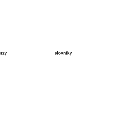
urzy
slovníky
da angličtina
v
eda nemčina
da španielčina
da francúzština
da ruština
da nórčina
da švédčina