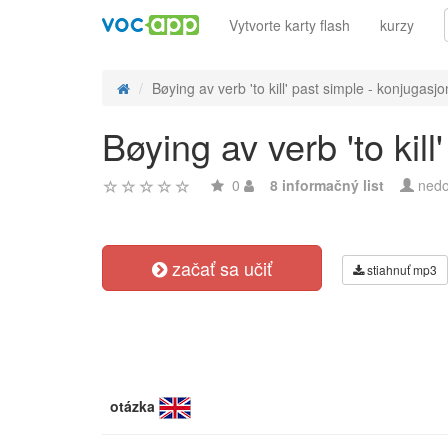
Vytvorte karty flash
kurzy
Bøying av verb 'to kill' past simple - konjugasjon
Bøying av verb 'to kil
0
8 informačný list
nedo
začať sa učiť
stiahnuť mp3
otázka