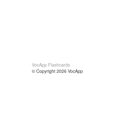
VocApp Flashcards
© Copyright 2026 VocApp
02-798 Mielczarskiego 8/58
Warsaw, Poland (EU)