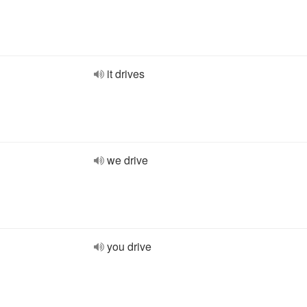
it drives
we drive
you drive