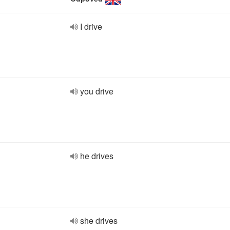
I drive
you drive
he drives
she drives