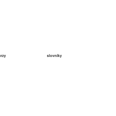
urzy
slovníky
da angličtina
v
eda nemčina
da španielčina
da francúzština
da ruština
da nórčina
da švédčina