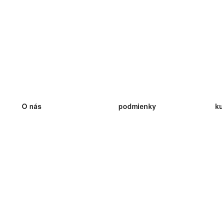
O nás
podmienky
k
náš tím
100% záruka
ve
Blog
zásady ochrany osobných údajo
v
predpisy
ve
kontakt
GDPR
ve
kontakt
ve
viac
ve
help
nové karty
ve
Často kladené otázky
niektoré blogy
katalóg