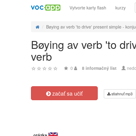
Vytvorte karty flash
kurzy
Bøying av verb 'to drive' present simple - konju
Bøying av verb 'to dr
verb
0
8 informačný list
nedo
začať sa učiť
stiahnuť mp3
otázka