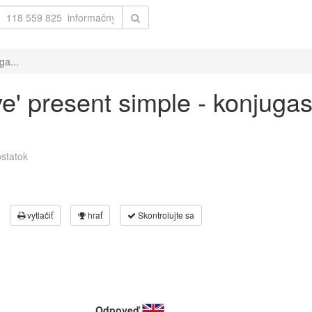
ga...
ive' present simple - konjuga
statok
vytlačiť
hrať
Skontrolujte sa
Odpoveď