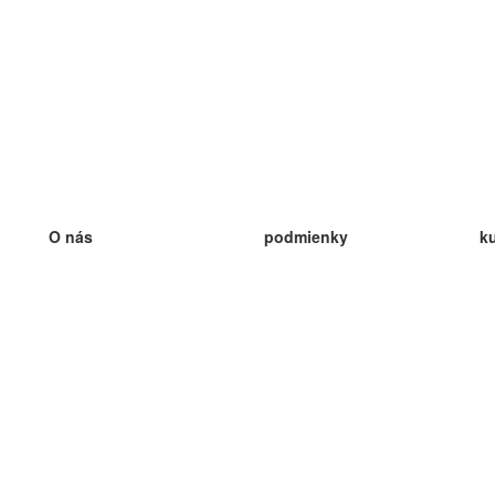
O nás
podmienky
k
náš tím
100% záruka
ve
Blog
zásady ochrany osobných údajo
v
predpisy
ve
kontakt
GDPR
ve
kontakt
ve
viac
ve
help
nové karty
ve
Často kladené otázky
niektoré blogy
katalóg