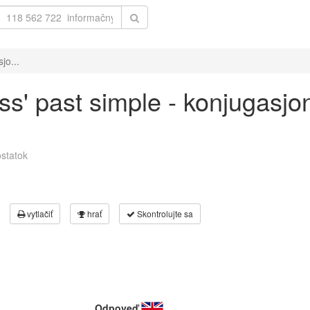
jo...
ess' past simple - konjugasjo
statok
vytlačiť
hrať
Skontrolujte sa
Odpoveď