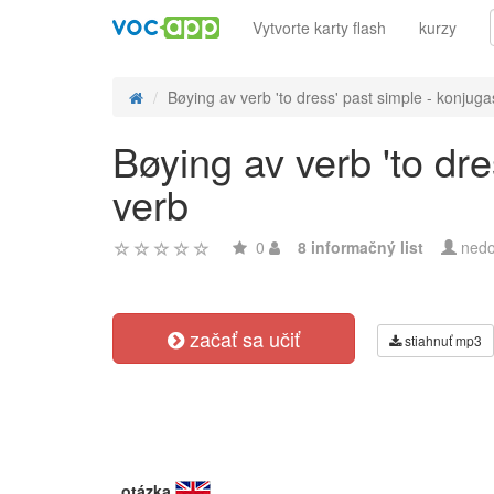
Vytvorte karty flash
kurzy
Bøying av verb 'to dress' past simple - konjugas
Bøying av verb 'to dr
verb
0
8 informačný list
nedo
začať sa učiť
stiahnuť mp3
otázka