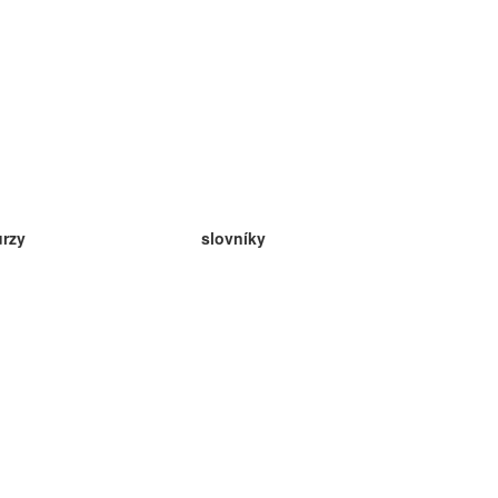
urzy
slovníky
da angličtina
v
eda nemčina
da španielčina
da francúzština
da ruština
da nórčina
da švédčina