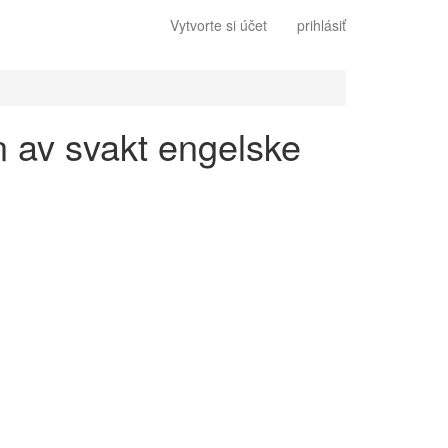
Vytvorte si účet
prihlásiť
n av svakt engelske