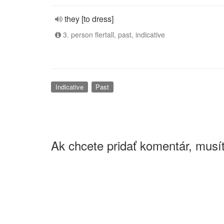
they [to dress]
3. person flertall, past, indicative
Indicative
Past
Ak chcete pridať komentár, musít