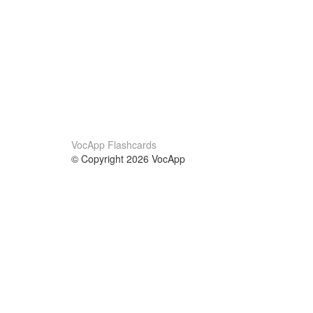
VocApp Flashcards
© Copyright 2026 VocApp
02-798 Mielczarskiego 8/58
Warsaw, Poland (EU)