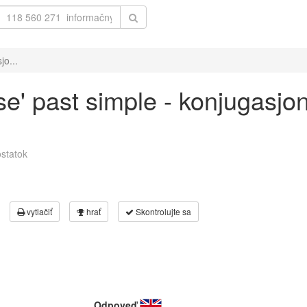
jo...
ose' past simple - konjugasjo
statok
vytlačiť
hrať
Skontrolujte sa
Odpoveď