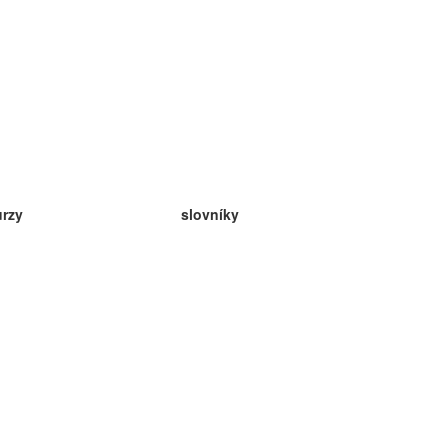
urzy
slovníky
da angličtina
v
eda nemčina
da španielčina
da francúzština
da ruština
da nórčina
da švédčina