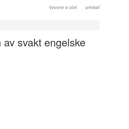
Vytvorte si účet
prihlásiť
n av svakt engelske