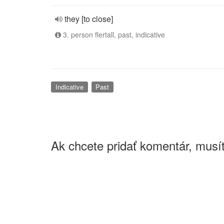
they [to close]
3. person flertall, past, indicative
Indicative
Past
Ak chcete pridať komentár, musít