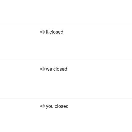
it closed
we closed
you closed