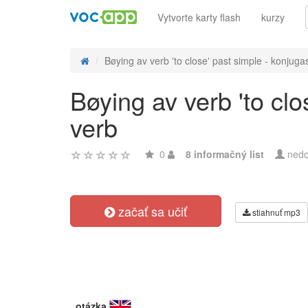
Vytvorte karty flash
kurzy
Bøying av verb 'to close' past simple - konjugas
Bøying av verb 'to cl
verb
0
8 informačný list
nedo
začať sa učiť
stiahnuť mp3
otázka