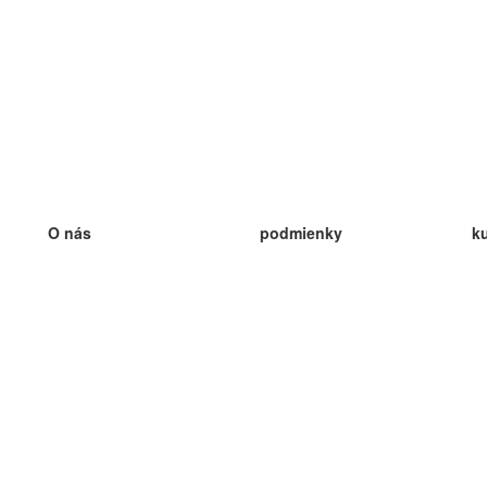
O nás
podmienky
k
náš tím
100% záruka
ve
Blog
zásady ochrany osobných údajo
v
predpisy
ve
kontakt
GDPR
ve
kontakt
ve
viac
ve
help
nové karty
ve
Často kladené otázky
niektoré blogy
katalóg