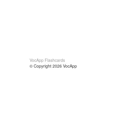
VocApp Flashcards
© Copyright 2026 VocApp
02-798 Mielczarskiego 8/58
Warsaw, Poland (EU)