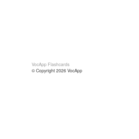
VocApp Flashcards
© Copyright 2026 VocApp
02-798 Mielczarskiego 8/58
Warsaw, Poland (EU)