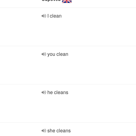
I clean
you clean
he cleans
she cleans