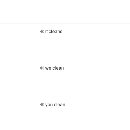
it cleans
we clean
you clean