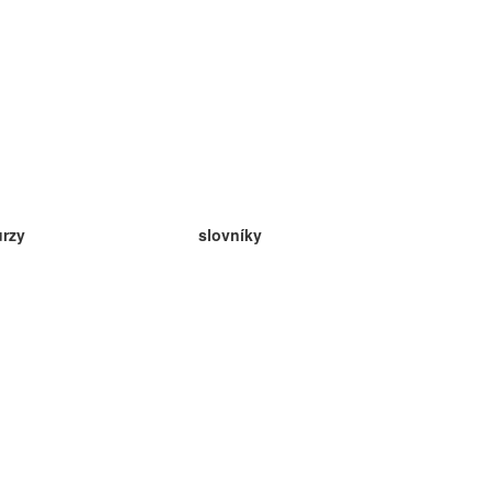
urzy
slovníky
da angličtina
v
eda nemčina
da španielčina
da francúzština
da ruština
da nórčina
da švédčina