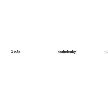
O nás
podmienky
k
náš tím
100% záruka
ve
Blog
zásady ochrany osobných údajo
v
predpisy
ve
kontakt
GDPR
ve
kontakt
ve
viac
ve
help
nové karty
ve
Často kladené otázky
niektoré blogy
katalóg