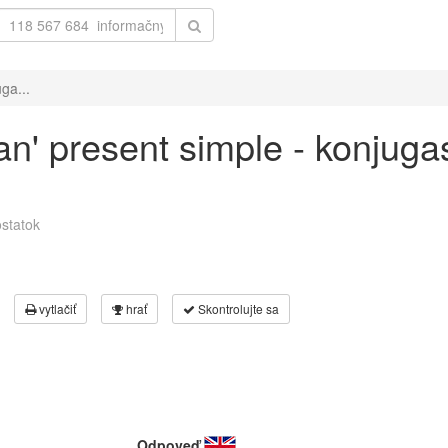
ga...
ean' present simple - konjuga
statok
vytlačiť
hrať
Skontrolujte sa
Odpoveď