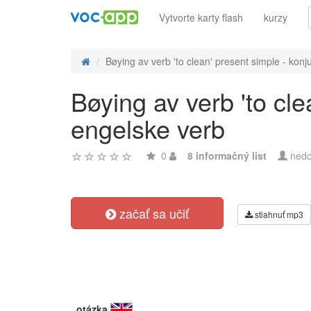
Vytvorte karty flash
kurzy
Bøying av verb 'to clean' present simple - konju
Bøying av verb 'to cl
engelske verb
0
8 informačný list
nedo
začať sa učiť
stiahnuť mp3
otázka