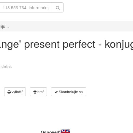
ju...
ange' present perfect - konju
statok
vytlačiť
hrať
Skontrolujte sa
Odpoveď