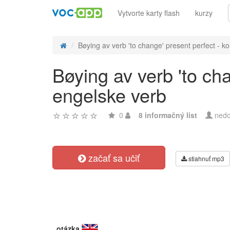
Vytvorte karty flash
kurzy
Bøying av verb 'to change' present perfect - kon
Bøying av verb 'to ch
engelske verb
0
8 informačný list
nedo
začať sa učiť
stiahnuť mp3
otázka