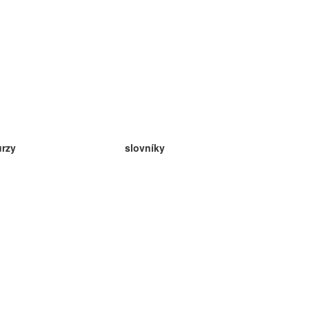
urzy
slovníky
da angličtina
v
eda nemčina
da španielčina
da francúzština
da ruština
da nórčina
da švédčina