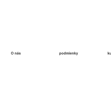
O nás
podmienky
k
náš tím
100% záruka
ve
Blog
zásady ochrany osobných údajo
v
predpisy
ve
kontakt
GDPR
ve
kontakt
ve
viac
ve
help
nové karty
ve
Často kladené otázky
niektoré blogy
katalóg