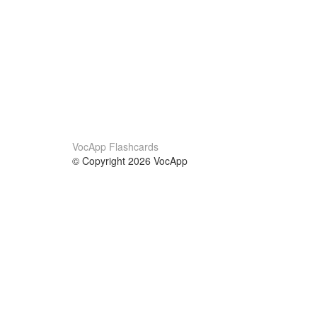
VocApp Flashcards
© Copyright 2026 VocApp
02-798 Mielczarskiego 8/58
Warsaw, Poland (EU)