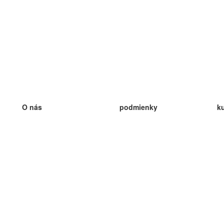
O nás
podmienky
k
náš tím
100% záruka
ve
Blog
zásady ochrany osobných údajo
v
predpisy
ve
kontakt
GDPR
ve
kontakt
ve
viac
ve
help
nové karty
ve
Často kladené otázky
niektoré blogy
katalóg