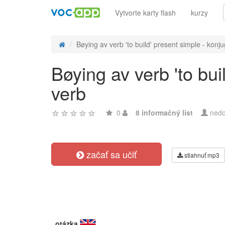
Vytvorte karty flash
kurzy
Bøying av verb 'to build' present simple - konju
Bøying av verb 'to bu
verb
0
8 informačný list
nedo
začať sa učiť
stiahnuť mp3
otázka