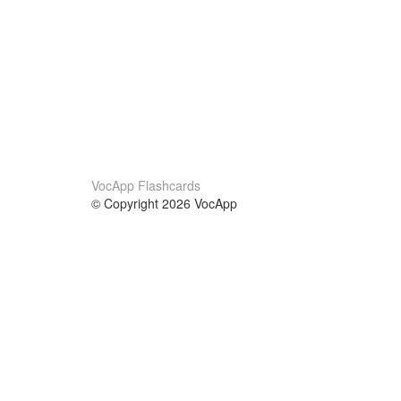
VocApp Flashcards
© Copyright 2026 VocApp
02-798 Mielczarskiego 8/58
Warsaw, Poland (EU)