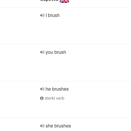
I brush
you brush
he brushes
sterkt verb
she brushes