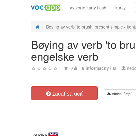
Vytvorte karty flash
kurzy
Bøying av verb 'to brush' present simple - konj
Bøying av verb 'to bru
engelske verb
0
8 informačný list
nedo
začať sa učiť
stiahnuť mp3
otázka