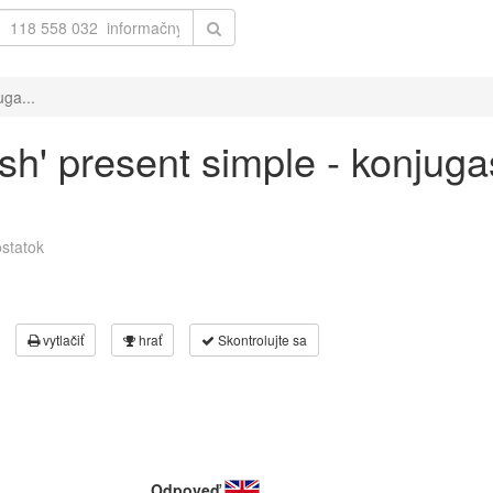
uga...
sh' present simple - konjuga
statok
vytlačiť
hrať
Skontrolujte sa
Odpoveď