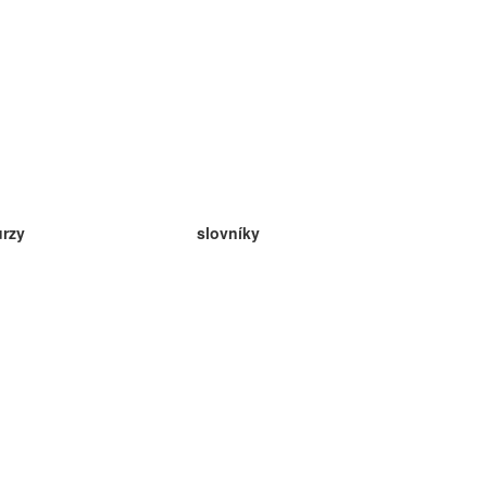
urzy
slovníky
da angličtina
v
eda nemčina
da španielčina
da francúzština
da ruština
da nórčina
da švédčina