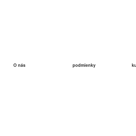
O nás
podmienky
k
náš tím
100% záruka
ve
Blog
zásady ochrany osobných údajo
v
predpisy
ve
kontakt
GDPR
ve
kontakt
ve
viac
ve
help
nové karty
ve
Často kladené otázky
niektoré blogy
katalóg