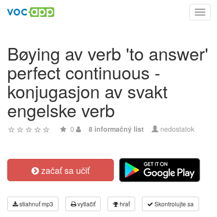
Toggl
navig
Bøying av verb 'to answer'
perfect continuous -
konjugasjon av svakt
engelske verb
0
8 informačný list
nedostatok
začať sa učiť
stiahnuť mp3
vytlačiť
hrať
Skontrolujte sa