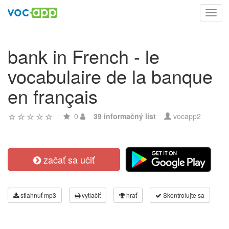
Toggl
navig
bank in French - le
vocabulaire de la banque
en français
0
39 informačný list
vocapp2
začať sa učiť
stiahnuť mp3
vytlačiť
hrať
Skontrolujte sa