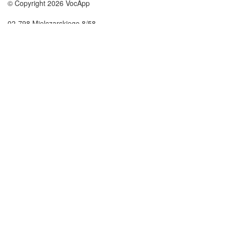
© Copyright 2026 VocApp
02-798 Mielczarskiego 8/58
Warsaw, Poland (EU)
O nás
podmienky
náš tím
100% záruka
Blog
zásady ochrany osobných údajo
predpisy
kontakt
GDPR
kontakt
kurzy
help
veda angličtina
Často kladené otázky
veda nemčina
veda španielčina